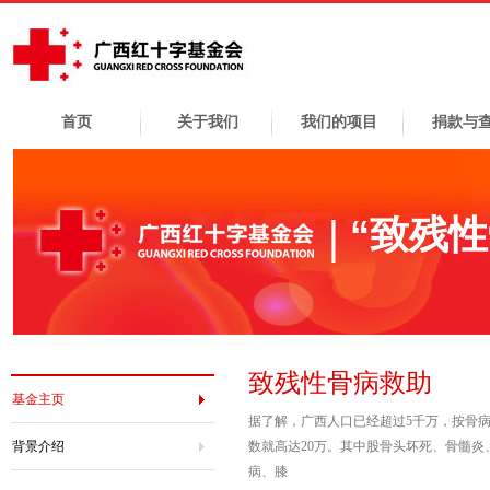
首页
关于我们
我们的项目
捐款与
“致残
致残性骨病救助
基金主页
据了解，广西人口已经超过5千万，按骨
背景介绍
数就高达20万。其中股骨头坏死、骨髓
病、膝